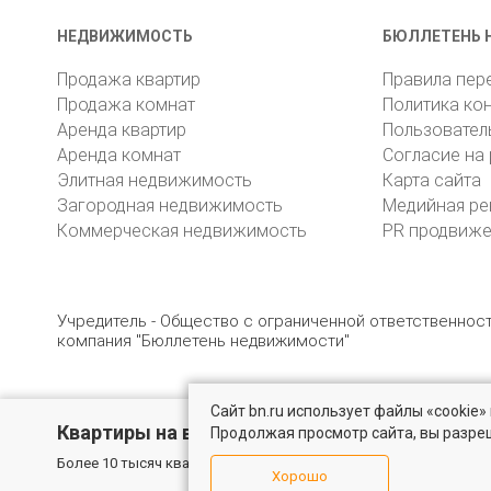
НЕДВИЖИМОСТЬ
БЮЛЛЕТЕНЬ 
Продажа квартир
Правила пер
Продажа комнат
Политика ко
Аренда квартир
Пользовател
Аренда комнат
Согласие на
Элитная недвижимость
Карта сайта
Загородная недвижимость
Медийная ре
Коммерческая недвижимость
PR продвиж
Учредитель - Общество с ограниченной ответственно
компания "Бюллетень недвижимости"
Сайт bn.ru использует файлы «cookie
© 2005 – 2026, ООО «УК «БН»
8 (812) 331-93-56
19
Квартиры на вторичном рынке
Продолжая просмотр сайта, вы разре
Более 10 тысяч квартир в Санкт-Петербурге и области от собс
Хорошо