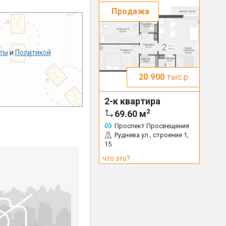
Продажа
ты
и
Политикой
20 900
тыс.р.
2-к квартира
2
69.60
м
Проспект Просвещения
Руднева ул., строение 1,
15
что это?