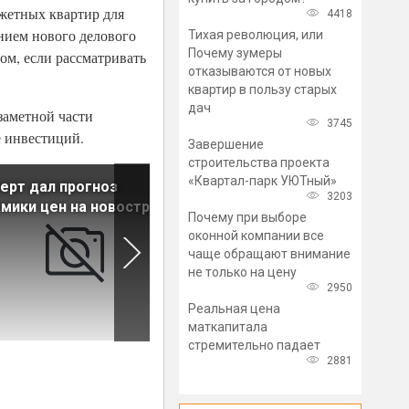
жетных квартир для
4418
нием нового делового
Тихая революция, или
Почему зумеры
ом, если рассматривать
отказываются от новых
квартир в пользу старых
дач
заметной части
3745
е инвестиций.
Завершение
строительства проекта
«Квартал-парк УЮТный»
ерт дал прогноз
В Петербурге больше
3203
мики цен на новостройки
половины элитных квартир
Почему при выборе
приобретаются в рассрочку
оконной компании все
чаще обращают внимание
не только на цену
2950
Реальная цена
маткапитала
стремительно падает
2881