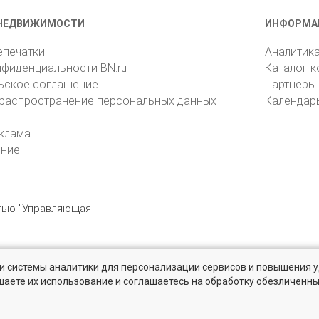
НЕДВИЖИМОСТИ
ИНФОРМА
епечатки
Аналитик
нфиденциальности BN.ru
Каталог 
ьское соглашение
Партнеры
 распространение персональных данных
Календар
клама
ение
стью "Управляющая
» и системы аналитики для персонализации сервисов и повышения 
6105, Санкт-Петербург, пр. Юрия Гагарина, 1
reklama@bn.ru
шаете их использование и соглашаетесь на обработку обезличенн
твенников и агентств недвижимости