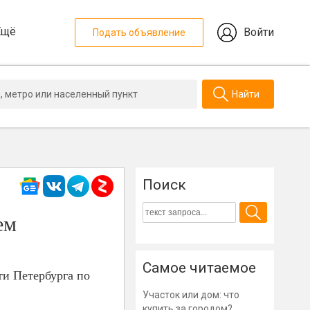
Ещё
Войти
Подать объявление
Найти
Поиск
ем
Самое читаемое
ти Петербурга по
Участок или дом: что
купить за городом?