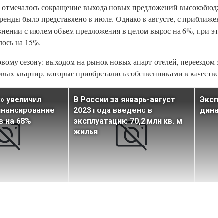
ге отмечалось сокращение выхода новых предложений высокобюд
ренды было представлено в июле. Однако в августе, с приближе
авнении с июлем объем предложения в целом вырос на 6%, при эт
лось на 15%.
вому сезону: выходом на рынок новых апарт-отелей, переездом 
овых квартир, которые приобретались собственниками в качеств
» увеличил
В России за январь-август
Эксп
инансирование
2023 года введено в
дина
в на 68%
эксплуатацию 70,2 млн кв. м
жилья