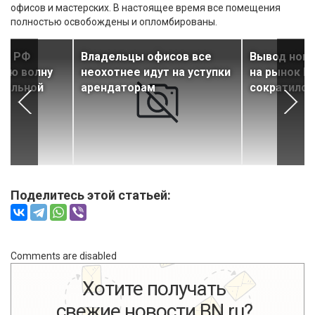
офисов и мастерских. В настоящее время все помещения
полностью освобождены и опломбированы.
ок РФ
Владельцы офисов все
Вывод новы
вую волну
неохотнее идут на уступки
на рынок П
нальной
арендаторам
сократился
Поделитесь этой статьей:
Comments are disabled
Хотите получать
свежие новости BN.ru?