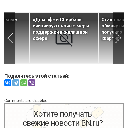
тельные
«Дом.рф» и Сбербанк
Стало изве
ае
инициируют новые меры
обманутых
ст
поддержки в жилищной
получило д
сфере
квартир
Поделитесь этой статьей:
Comments are disabled
Хотите получать
свежие новости BN.ru?