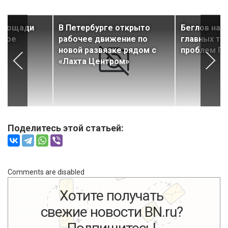
 площади
В Петербурге открыто
Беглов назв
жное
рабочее движение по
главных тр
новой развязке рядом с
проблем Пе
«Лахта Центром»
Поделитесь этой статьей:
Comments are disabled
Хотите получать
свежие новости BN.ru?