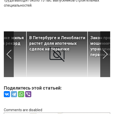
труда выходят около 75 тыс. выпускников строительных
специальностей.
рынке жилья
В Петербурге и Ленобласти
Закон прот
ый рекорд
растет доля ипотечных
мошенниче
сделок на первичке
управления
первом чте
Поделитесь этой статьей:
Comments are disabled