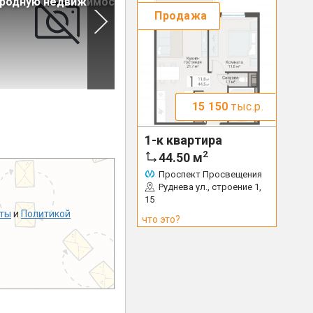
ородную недвижимость
обновленную IТ-ипотеку
Продажа
15 150
тыс.р.
1-к квартира
2
44.50
м
Проспект Просвещения
Руднева ул., строение 1,
15
ты
и
Политикой
что это?