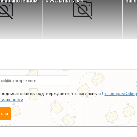
и на ипотечном
ИЖС в пять раз
заг
подписаться» вы подтверждаете, что согласны с
Договором Офер
циальности
.
ться