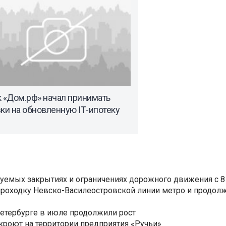
 «Дом.рф» начал принимать
ки на обновленную IТ-ипотеку
уемых закрытиях и ограничениях дорожного движения с 8 
роходку Невско-Василеостровской линии метро и продолж
Петербурге в июле продолжили рост
ткроют на территории предприятия «Ручьи»