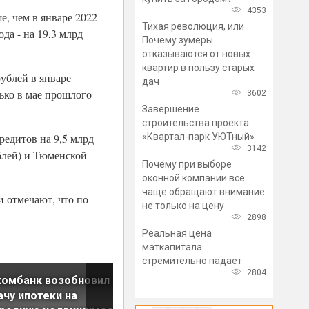
4353
е, чем в январе 2022
Тихая революция, или
да - на 19,3 млрд
Почему зумеры
отказываются от новых
квартир в пользу старых
рублей в январе
дач
лько в мае прошлого
3602
Завершение
строительства проекта
«Квартал-парк УЮТный»
едитов на 9,5 млрд
3142
ублей) и Тюменской
Почему при выборе
оконной компании все
чаще обращают внимание
и отмечают, что по
не только на цену
2898
Реальная цена
маткапитала
стремительно падает
2804
комбанк возобновил
Банк «Дом.рф» начал
чу ипотеки на
принимать заявки на