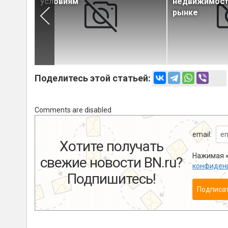
ку
условиям
недвижимост
рынке
Поделитесь этой статьей:
Comments are disabled
email:
Хотите получать
Нажимая «
свежие новости BN.ru?
конфиден
Подпишитесь!
Подписа