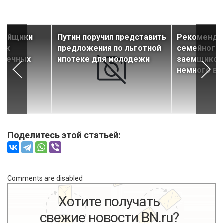
тройщики
Путин поручил представить
Рекомендо
уск
предложения по льготной
семейного 
отечных
ипотеке для молодежи
заемщиков 
немного в
Поделитесь этой статьей:
Comments are disabled
Хотите получать
свежие новости BN.ru?