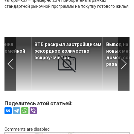
«вторички» – примерно 20% приобретены в рамках
стандартной рыночной программы на покупку готового жилья.
менил
ВТБ раскрыл застройщикам
Вывод на р
и семейной
рекордное количество
новых мног
эскроу-счетов
домов сокра
раза
Поделитесь этой статьей:
Comments are disabled