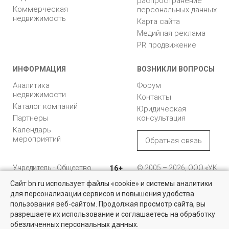
распространение
Коммерческая
персональных данных
недвижимость
Карта сайта
Медийная реклама
PR продвижение
ИНФОРМАЦИЯ
ВОЗНИКЛИ ВОПРОСЫ
Аналитика
Форум
недвижимости
Контакты
Каталог компаний
Юридическая
Партнеры
консультация
Календарь
мероприятий
Обратная связь
Учредитель - Общество
16+
© 2005 – 2026, ООО «УК
с ограниченной
«БН»
Сайт bn.ru использует файлы «cookie» и системы аналитики
ответственностью
"Управляющая
196105, Санкт-
для персонализации сервисов и повышения удобства
Коммерческая недвижимость
компания "Бюллетень
Петербург, пр. Юрия
пользования веб-сайтом. Продолжая просмотр сайта, вы
недвижимости"
Гагарина, 1
Проверенные объекты под различные цели в Санкт-Петербурге и
разрешаете их использование и соглашаетесь на обработку
Ленинградской области
обезличенных персональных данных.