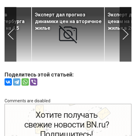
я в
Эксперт дал прогноз
Эксперт да
Петербурга
динамики цен на вторичное
ценам на п
и на 4,5
жилье
жилья в 202
Поделитесь этой статьей:
Comments are disabled
Хотите получать
свежие новости BN.ru?
Подпишитесь!