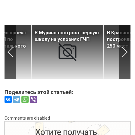
рил проект
В Мурино построят первую
В Красносе
ЧП по
школу на условиях ГЧП
построили 
натального
250 мест
Поделитесь этой статьей:
Comments are disabled
Хотите получать