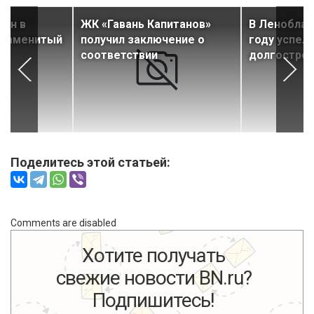
дан в
ЖК «Гавань Капитанов»
В Леноблас
знаменитый
получил заключение о
году успел
соответствии
долгостро
Поделитесь этой статьей:
Comments are disabled
Хотите получать
свежие новости BN.ru?
Подпишитесь!