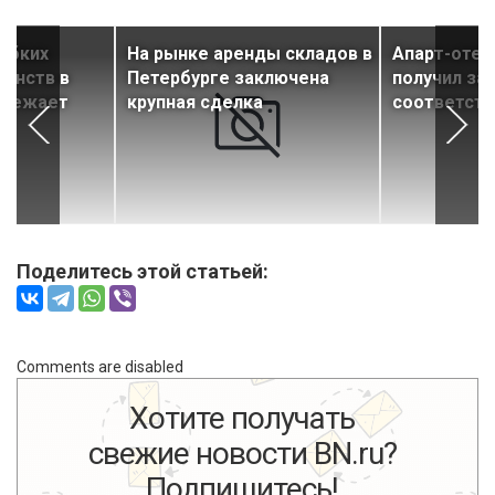
ибких
На рынке аренды складов в
Апарт-отель
ранств в
Петербурге заключена
получил за
ережает
крупная сделка
соответств
Поделитесь этой статьей:
Comments are disabled
Хотите получать
свежие новости BN.ru?
Подпишитесь!