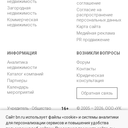
недвижимость
соглашение
Загородная
Согласие на
недвижимость
распространение
Коммерческая
персональных данных
недвижимость
Карта сайта
Медийная реклама
PR продвижение
ИНФОРМАЦИЯ
ВОЗНИКЛИ ВОПРОСЫ
Аналитика
Форум
недвижимости
Контакты
Каталог компаний
Юридическая
Партнеры
консультация
Календарь
мероприятий
Обратная связь
Учредитель - Общество
16+
© 2005 – 2026, ООО «УК
с ограниченной
«БН»
Сайт bn.ru использует файлы «cookie» и системы аналитики
ответственностью
"Управляющая
196105, Санкт-
для персонализации сервисов и повышения удобства
Квартиры на вторичном рынке
компания "Бюллетень
Петербург, пр. Юрия