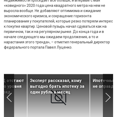
недвижимости проседает все больше, и впервые с мая
«ковидного» 2020 года цена квадратного метра на нем не
выросла вообще. Не добавляют оптимизма и ожидание
экономического кризиса, и сокращение горизонта
планирования у покупателей, которые резко потеряли интерес
к покупке квартир. Ценовой пузырь начал сдуваться как на
первичном, так и на регулярном рынке. До конца года и в
начале следующего мы ожидаем продолжения, а то и
нарастания этого тренда», – отметил генеральный директор
федерального портала Павел Луценко.
КД отстают
Эксперт рассказал, кому
Ипотечный 
его уровня
выгодно брать ипотеку за
не оправда
одряд
один рубль в месяц