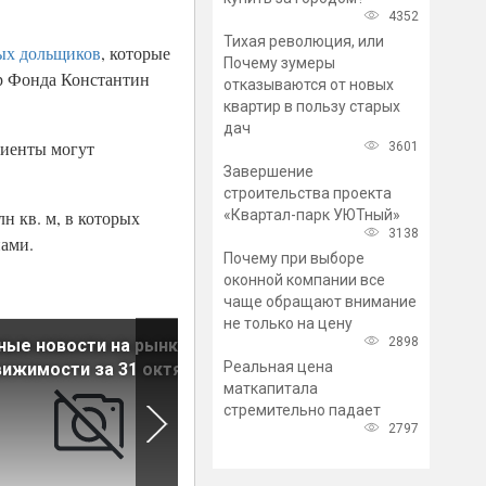
4352
Тихая революция, или
ых дольщиков
, которые
Почему зумеры
р Фонда Константин
отказываются от новых
квартир в пользу старых
дач
лиенты могут
3601
Завершение
строительства проекта
«Квартал-парк УЮТный»
н кв. м, в которых
3138
нами.
Почему при выборе
оконной компании все
чаще обращают внимание
не только на цену
2898
ные новости на рынке
Главные новости на рынке
Реальная цена
ижимости за 31 октября
недвижимости за 28 октябр
маткапитала
стремительно падает
2797