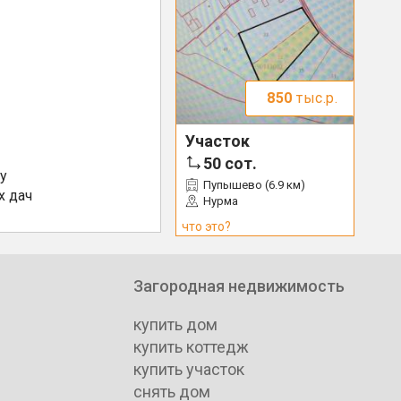
850
тыс.р.
Участок
50
сот.
у
Пупышево (6.9 км)
х дач
Нурма
что это?
Загородная недвижимость
купить дом
купить коттедж
купить участок
снять дом