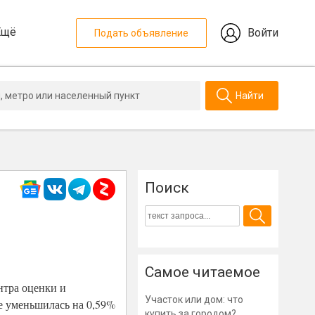
Ещё
Войти
Подать объявление
Найти
Поиск
Самое читаемое
тра оценки и
Участок или дом: что
е уменьшилась на 0,59%
купить за городом?