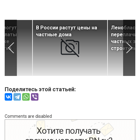
и могут
В России растут цены на
Ленобласть
 уплаты
частные дома
переплачив
даже
частных зе
астка
строительс
Поделитесь этой статьей:
Comments are disabled
Хотите получать