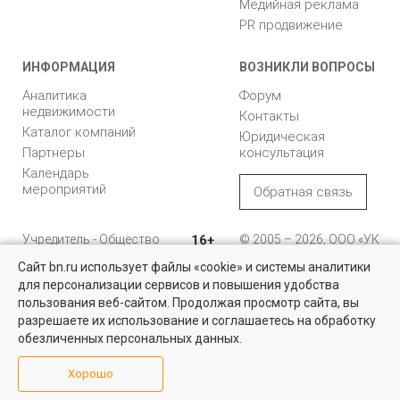
Медийная реклама
PR продвижение
ИНФОРМАЦИЯ
ВОЗНИКЛИ ВОПРОСЫ
Аналитика
Форум
недвижимости
Контакты
Каталог компаний
Юридическая
Партнеры
консультация
Календарь
мероприятий
Обратная связь
Учредитель - Общество
16+
© 2005 – 2026, ООО «УК
с ограниченной
«БН»
Сайт bn.ru использует файлы «cookie» и системы аналитики
ответственностью
"Управляющая
196105, Санкт-
для персонализации сервисов и повышения удобства
компания "Бюллетень
Петербург, пр. Юрия
пользования веб-сайтом. Продолжая просмотр сайта, вы
недвижимости"
Гагарина, 1
разрешаете их использование и соглашаетесь на обработку
обезличенных персональных данных.
8 (812) 331-93-56
Хорошо
reklama@bn.ru