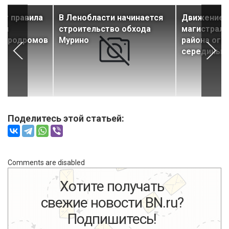
ят правила
В Ленобласти начинается
Движение 
 и
строительство обхода
магистрал
 аэродромов
Мурино
района огр
середины 
Поделитесь этой статьей:
Comments are disabled
Хотите получать
свежие новости BN.ru?
Подпишитесь!