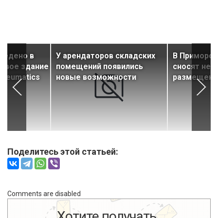
ведено в
У арендаторов складских
В Приморск
новое здание
помещений появились
сносят нез
Pneumatics
новые возможности
размещенн
Поделитесь этой статьей:
Comments are disabled
Хотите получать