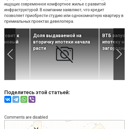
ищущих современное комфортное жилье с развитой
инфраструктурой. В компании заявляют, что кредит
позволяет приобрести студию или однокомнатную квартиру в
премиальных проектах девелопера.
готовит к
Доля выдаваемой на
ВТБ запуст
ок новый
вторичку ипотеки начала
ипотеку на
с
расти
загородны
Поделитесь этой статьей:
Comments are disabled