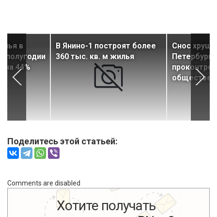
илья в
В Янино-1 построят более
Снос хруще
м полугодии
360 тыс. кв. м жилья
Петербурге
с на 44%
проконтрол
обществен
Поделитесь этой статьей:
Comments are disabled
Хотите получать