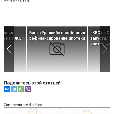
жилья - на 19%.
снизил
Банк «Уралсиб» возобновил
«КВС» и Со
еке на ИЖС
рефинансирование ипотеки
запустили 
ипотечную 
Поделитесь этой статьей:
Comments are disabled