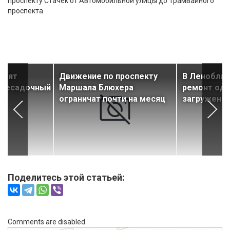
проспекту Стачек от Автомобильной улицы до Трамвайного
проспекта.
роят
Движение по проспекту
В Леноблас
ересадочный
Маршала Блюхера
ремонт одн
ограничат почти на месяц
загруженны
Поделитесь этой статьей:
Comments are disabled