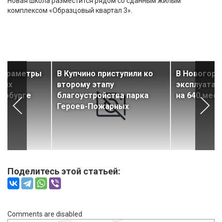
Новая школа разместится рядом со сданным жилым
комплексом «Образцовый квартал 3».
параметры
В Купчино приступили ко
В Новогоре
ных
второму этапу
эксплуатац
тербурге
благоустройства парка
на 640 мест
ны
Героев-Пожарных
Поделитесь этой статьей:
Comments are disabled