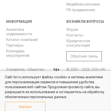
Медийная реклама
PR продвижение
ИНФОРМАЦИЯ
ВОЗНИКЛИ ВОПРОСЫ
Аналитика
Форум
недвижимости
Контакты
Каталог компаний
Юридическая
Партнеры
консультация
Календарь
мероприятий
Обратная связь
Учредитель - Общество
16+
© 2005 – 2026, ООО «УК
с ограниченной
«БН»
Сайт bn.ru использует файлы «cookie» и системы аналитики
ответственностью
"Управляющая
196105, Санкт-
для персонализации сервисов и повышения удобства
компания "Бюллетень
Петербург, пр. Юрия
пользования веб-сайтом. Продолжая просмотр сайта, вы
недвижимости"
Гагарина, 1
разрешаете их использование и соглашаетесь на обработку
обезличенных персональных данных.
8 (812) 331-93-56
Хорошо
reklama@bn.ru