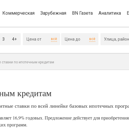
Коммерческая
Зарубежная
BN Газета
Аналитика
3
4+
всё
всё
л ставки по ипотечным кредитам
чным кредитам
дитные ставки по всей линейке базовых ипотечных прогр
тавляет 16,9% годовых. Предложение действует для приобретения
ких программ.