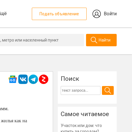
Ещё
Войти
Подать объявление
Найти
Поиск
амм.
Самое читаемое
 жилья как на
Участок или дом: что
купить за городом?