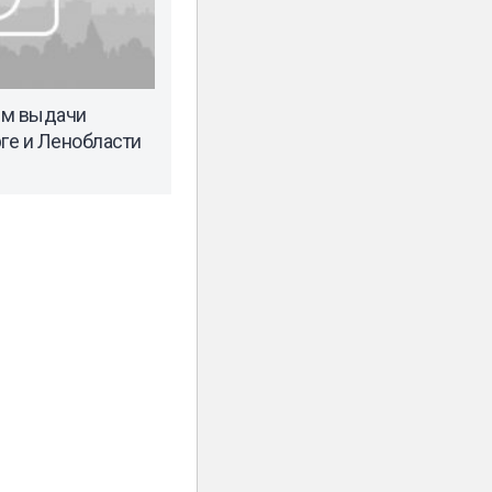
ем выдачи
рге и Ленобласти