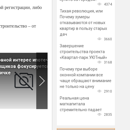
4374
ой регистрации, либо
Тихая революция, или
Почему зумеры
отказываются от новых
троительство – от
квартир в пользу старых
дач
3660
Завершение
строительства проекта
«Квартал-парк УЮТный»
вной интерес ипотечных
Сбербанк: Объем выдачи
3168
щиков фокусируется на
семейной ипотеки в первом
Почему при выборе
ичке
квартале вырос в 4 раза
оконной компании все
чаще обращают внимание
не только на цену
2910
Реальная цена
маткапитала
стремительно падает
2835