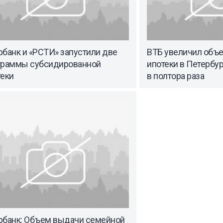
банк и «РСТИ» запустили две
ВТБ увеличил объ
граммы субсидированной
ипотеки в Петербу
теки
в полтора раза
рбанк: Объем выдачи семейной