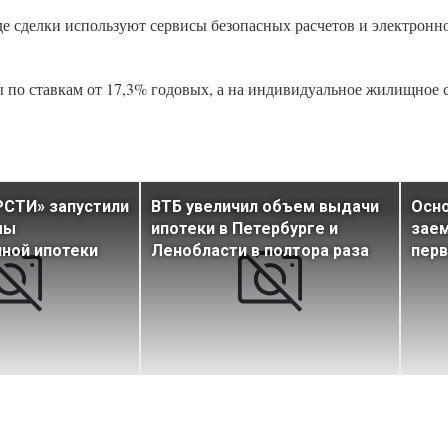
де сделки используют сервисы безопасных расчетов и электронн
по ставкам от 17,3% годовых, а на индивидуальное жилищное с
РСТИ» запустили
ВТБ увеличил объем выдачи
Осно
мы
ипотеки в Петербурге и
заем
ной ипотеки
Ленобласти в полтора раза
перв