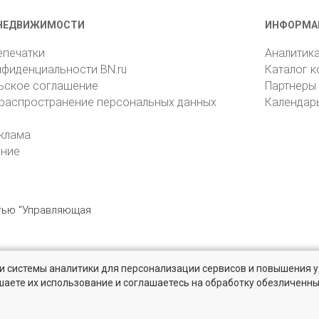
НЕДВИЖИМОСТИ
ИНФОРМА
епечатки
Аналитик
нфиденциальности BN.ru
Каталог 
ьское соглашение
Партнеры
 распространение персональных данных
Календар
клама
ение
стью "Управляющая
» и системы аналитики для персонализации сервисов и повышения 
6105, Санкт-Петербург, пр. Юрия Гагарина, 1
reklama@bn.ru
шаете их использование и соглашаетесь на обработку обезличенн