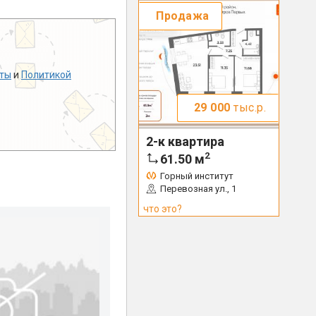
Продажа
ты
и
Политикой
29 000
тыс.р.
2-к квартира
2
61.50
м
Горный институт
Перевозная ул., 1
что это?