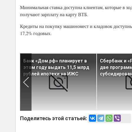
Минимальная ставка доступна клиентам, которые в хо
получают зарплату на карту ВТБ.
Кредиты на покупку машиномест и кладовок доступны 
17,2% годовых.
ачи
Банк «Дом.рф» планирует в
Сбербанк и «
ервом
этом году выдать 11,5 млрд
две програм
за
рублей ипотеки на ИЖС
субсидирован
Поделитесь этой статьей: