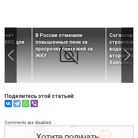
влечет
В России отменили
Согласова
а ЖКХ для
повышенные пени за
строительс
просрочку платежей за
водопровод
ЖКУ
второго эт
Хайпарк»
Поделитесь этой статьей:
Comments are disabled
Хотите получать