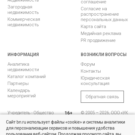
соглашение
Загородная
Согласие на
недвижимость
распространение
Коммерческая
персональных данных
недвижимость
Карта сайта
Медийная реклама
PR продвижение
ИНФОРМАЦИЯ
ВОЗНИКЛИ ВОПРОСЫ
Аналитика
Форум
недвижимости
Контакты
Каталог компаний
Юридическая
Партнеры
консультация
Календарь
мероприятий
Обратная связь
Учредитель - Общество
16+
© 2005 – 2026, ООО «УК
с ограниченной
«БН»
Сайт bn.ru использует файлы «cookie» и системы аналитики
ответственностью
"Управляющая
196105, Санкт-
для персонализации сервисов и повышения удобства
Недвижимость для бизнеса
компания "Бюллетень
Петербург, пр. Юрия
пользования веб-сайтом. Продолжая просмотр сайта, вы