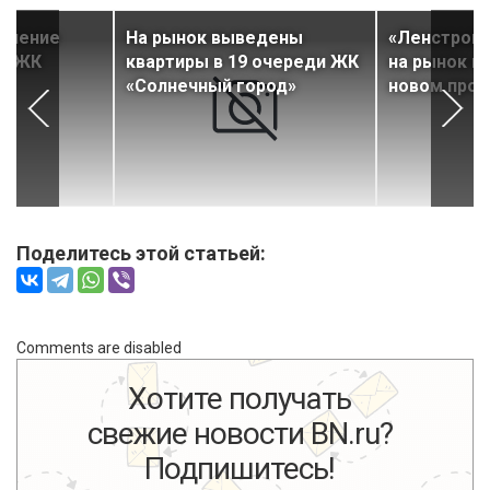
селение
На рынок выведены
«Ленстройт
и ЖК
квартиры в 19 очереди ЖК
на рынок к
«Солнечный город»
новом прое
Поделитесь этой статьей:
Comments are disabled
Хотите получать
свежие новости BN.ru?
Подпишитесь!