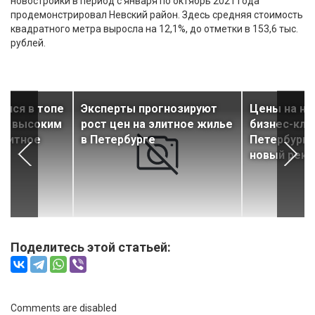
новостройки в период с января по октябрь 2021 года
продемонстрировал Невский район. Здесь средняя стоимость
квадратного метра выросла на 12,1%, до отметки в 153,6 тыс.
рублей.
ялся в топе
Эксперты прогнозируют
Цены на но
ым высоким
рост цен на элитное жилье
бизнес-кла
элитное
в Петербурге
Петербурге
новый рек
Поделитесь этой статьей:
Comments are disabled