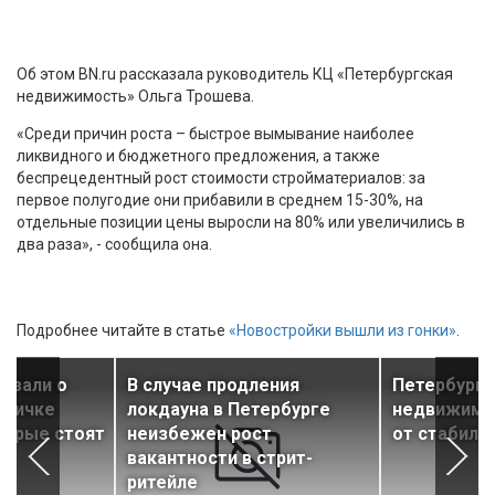
Об этом BN.ru рассказала руководитель КЦ «Петербургская
недвижимость» Ольга Трошева.
«Среди причин роста – быстрое вымывание наиболее
ликвидного и бюджетного предложения, а также
беспрецедентный рост стоимости стройматериалов: за
первое полугодие они прибавили в среднем 15-30%, на
отдельные позиции цены выросли на 80% или увеличились в
два раза», - сообщила она.
Подробнее читайте в статье
«Новостройки вышли из гонки»
.
азали о
В случае продления
Петербургс
оричке
локдауна в Петербурге
недвижимо
торые стоят
неизбежен рост
от стабиль
р
вакантности в стрит-
ритейле