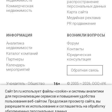
недвижимость
распространение
Коммерческая
персональных данных
недвижимость
Карта сайта
Медийная реклама
PR продвижение
ИНФОРМАЦИЯ
ВОЗНИКЛИ ВОПРОСЫ
Аналитика
Форум
недвижимости
Контакты
Каталог компаний
Юридическая
Партнеры
консультация
Календарь
мероприятий
Обратная связь
Учредитель - Общество
16+
© 2005 – 2026, ООО «УК
с ограниченной
«БН»
Сайт bn.ru использует файлы «cookie» и системы аналитики
ответственностью
"Управляющая
196105, Санкт-
для персонализации сервисов и повышения удобства
Найти квартиру - это просто!
компания "Бюллетень
Петербург, пр. Юрия
пользования веб-сайтом. Продолжая просмотр сайта, вы
недвижимости"
Гагарина, 1
Выбирайте среди 14 тысяч проверенных вариантов на вторичом
разрешаете их использование и соглашаетесь на обработку
рынке жилья на портале BN.ru
обезличенных персональных данных.