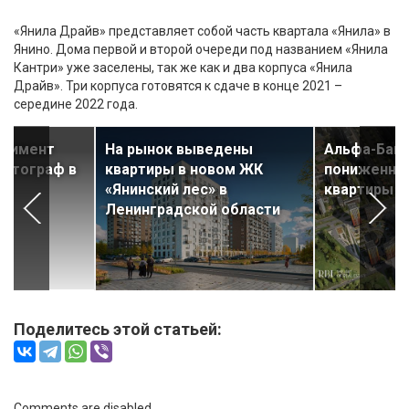
«Янила Драйв» представляет собой часть квартала «Янила» в
Янино. Дома первой и второй очереди под названием «Янила
Кантри» уже заселены, так же как и два корпуса «Янила
Драйв». Три корпуса готовятся к сдаче в конце 2021 –
середине 2022 года.
ртимент
На рынок выведены
Альфа-Банк
Автограф в
квартиры в новом ЖК
пониженной
«Янинский лес» в
квартиры в 
Ленинградской области
Поделитесь этой статьей:
Comments are disabled