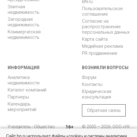
BN.ru
Элитная
Пользовательское
недвижимость
соглашение
Загородная
Согласие на
недвижимость
распространение
Коммерческая
персональных данных
недвижимость
Карта сайта
Медийная реклама
PR продвижение
ИНФОРМАЦИЯ
ВОЗНИКЛИ ВОПРОСЫ
Аналитика
Форум
недвижимости
Контакты
Каталог компаний
Юридическая
Партнеры
консультация
Календарь
мероприятий
Обратная связь
Учредитель - Общество
16+
© 2005 – 2026, ООО «УК
с ограниченной
«БН»
Сайт bn.ru использует файлы «cookie» и системы аналитики
ответственностью