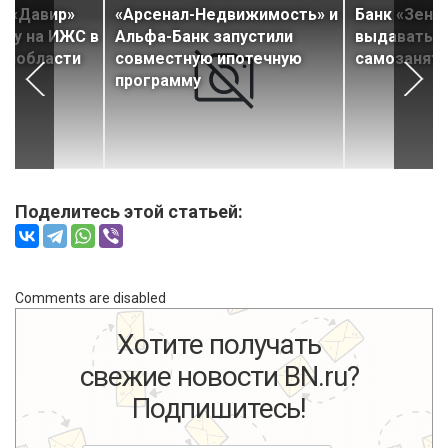
и «Давир»
«Арсенал-Недвижимость» и
Банк «Зени
еку на ИЖС в
Альфа-Банк запустили
выдавать и
Ленобласти
совместную ипотечную
самозанят
программу
Поделитесь этой статьей:
Comments are disabled
Хотите получать
свежие новости BN.ru?
Подпишитесь!