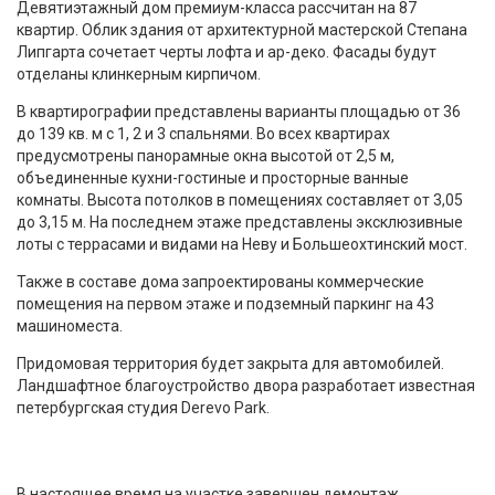
Девятиэтажный дом премиум-класса рассчитан на 87
квартир. Облик здания от архитектурной мастерской Степана
Липгарта сочетает черты лофта и ар-деко. Фасады будут
отделаны клинкерным кирпичом.
В квартирографии представлены варианты площадью от 36
до 139 кв. м с 1, 2 и 3 спальнями. Во всех квартирах
предусмотрены панорамные окна высотой от 2,5 м,
объединенные кухни-гостиные и просторные ванные
комнаты. Высота потолков в помещениях составляет от 3,05
до 3,15 м. На последнем этаже представлены эксклюзивные
лоты с террасами и видами на Неву и Большеохтинский мост.
Также в составе дома запроектированы коммерческие
помещения на первом этаже и подземный паркинг на 43
машиноместа.
Придомовая территория будет закрыта для автомобилей.
Ландшафтное благоустройство двора разработает известная
петербургская студия Derevo Park.
В настоящее время на участке завершен демонтаж