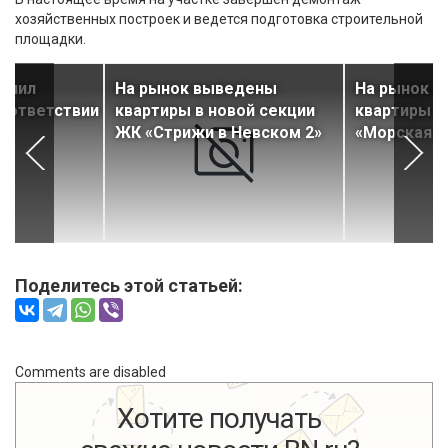
хозяйственных построек и ведется подготовка строительной
площадки.
лучил
На рынок выведены
На рынок 
соответствии
квартиры в новой секции
квартиры в
ЖК «Стрижи в Невском 2»
«Морская м
Поделитесь этой статьей:
Comments are disabled
Хотите получать