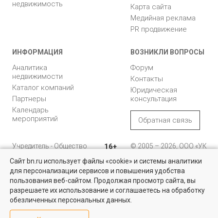
недвижимость
Карта сайта
Медийная реклама
PR продвижение
ИНФОРМАЦИЯ
ВОЗНИКЛИ ВОПРОСЫ
Аналитика
Форум
недвижимости
Контакты
Каталог компаний
Юридическая
Партнеры
консультация
Календарь
мероприятий
Обратная связь
Учредитель - Общество
16+
© 2005 – 2026, ООО «УК
с ограниченной
«БН»
Сайт bn.ru использует файлы «cookie» и системы аналитики
ответственностью
"Управляющая
196105, Санкт-
для персонализации сервисов и повышения удобства
Квартиры на вторичном рынке
компания "Бюллетень
Петербург, пр. Юрия
пользования веб-сайтом. Продолжая просмотр сайта, вы
недвижимости"
Гагарина, 1
Более 10 тысяч квартир в Санкт-Петербурге и области от
разрешаете их использование и соглашаетесь на обработку
собственников и агентств недвижимости
обезличенных персональных данных.
8 (812) 331-93-56
Посмотреть