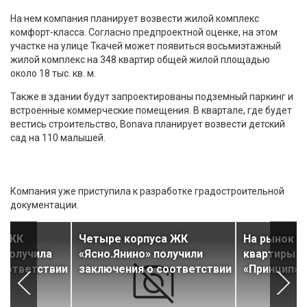
На нем компания планирует возвести жилой комплекс
комфорт-класса. Согласно предпроектной оценке, на этом
участке на улице Ткачей может появиться восьмиэтажный
жилой комплекс на 348 квартир общей жилой площадью
около 18 тыс. кв. м.
Также в здании будут запроектированы подземный паркинг и
встроенные коммерческие помещения. В квартале, где будет
вестись строительство, Bonava планирует возвести детский
сад на 110 малышей.
Компания уже приступила к разработке градостроительной
документации.
ь ЖК
Четыре корпуса ЖК
На рынок 
 получила
«Ясно.Янино» получили
квартиры в
соответствии
заключения о соответствии
«Принцип»