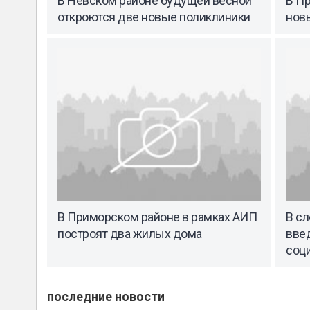
В Невском районе будущей весной
В П
откроются две новые поликлиники
нов
В Приморском районе в рамках АИП
В с
построят два жилых дома
введ
соц
последние новости