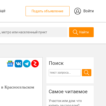
Ещё
Войти
Подать объявление
Найти
Поиск
 в Красносельском
Самое читаемое
Участок или дом: что
купить за городом?