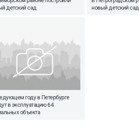
риморском районе построили
В Петроградском р
ый детский сад
новый детский сад
ледующем году в Петербурге
ут в эксплуатацию 64
иальных объекта