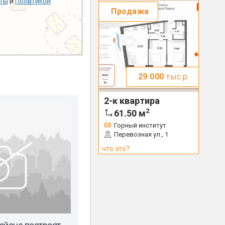
ты
и
Политикой
Продажа
29 000
тыс.р.
2-к квартира
2
61.50
м
Горный институт
Перевозная ул., 1
что это?