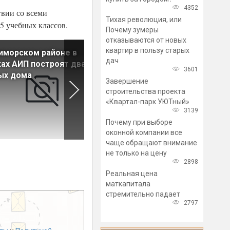
4352
твии со всеми
Тихая революция, или
5 учебных классов.
Почему зумеры
отказываются от новых
квартир в пользу старых
иморском районе в
В следующем году в
дач
ах АИП построят два
Петербурге введут в
3601
ых дома
эксплуатацию 64 социальны
Завершение
объекта
строительства проекта
«Квартал-парк УЮТный»
3139
Почему при выборе
оконной компании все
чаще обращают внимание
не только на цену
2898
Реальная цена
маткапитала
стремительно падает
2797