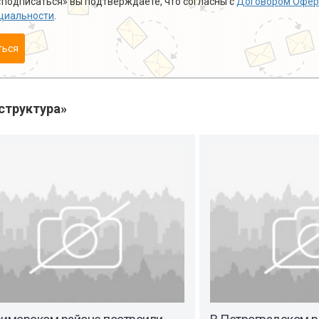
подписаться» вы подтверждаете, что согласны с
Договором Офер
циальности
.
ться
структура»