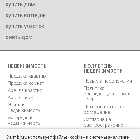
купить дом
купить коттедж
купить участок
снять дом
НЕДВИЖИМОСТЬ
БЮЛЛЕТЕНЬ
НЕДВИЖИМОСТИ
Продажа квартир
Правила перепечатки
Продажа комнат
Политика
Аренда квартир
конфиденциальности
Аренда комнат
BN.ru
Элитная
Пользовательское
недвижимость
соглашение
Загородная
Согласие на
недвижимость
распространение
Коммерческая
персональных данных
недвижимость
Сайт bn.ru использует файлы «cookie» и системы аналитики
Карта сайта