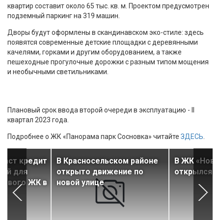
квартир составит около 65 тыс. кв. м. Проектом предусмотрен
подземный паркинг на 319 машин.
Дворы будут оформлены в скандинавском эко-стиле: здесь
появятся современные детские площадки с деревянными
качелями, горками и другим оборудованием, а также
пешеходные прогулочные дорожки с разным типом мощения
и необычными светильниками.
Плановый срок ввода второй очереди в эксплуатацию - II
квартал 2023 года.
Подробнее о ЖК «Панорама парк Сосновка» читайте
ЗДЕСЬ
.
даст кредит
В Красносельском районе
В ЖК «Новы
лей для
открыто движение по
открылся д
нового ЖК в
новой улице