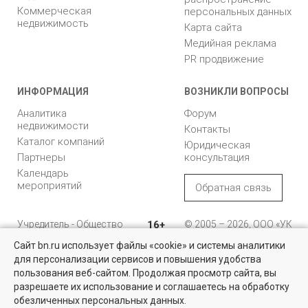
Коммерческая
персональных данных
недвижимость
Карта сайта
Медийная реклама
PR продвижение
ИНФОРМАЦИЯ
ВОЗНИКЛИ ВОПРОСЫ
Аналитика
Форум
недвижимости
Контакты
Каталог компаний
Юридическая
Партнеры
консультация
Календарь
мероприятий
Обратная связь
Учредитель - Общество
16+
© 2005 – 2026, ООО «УК
с ограниченной
«БН»
Сайт bn.ru использует файлы «cookie» и системы аналитики
ответственностью
"Управляющая
196105, Санкт-
для персонализации сервисов и повышения удобства
компания "Бюллетень
Петербург, пр. Юрия
пользования веб-сайтом. Продолжая просмотр сайта, вы
недвижимости"
Гагарина, 1
разрешаете их использование и соглашаетесь на обработку
обезличенных персональных данных.
8 (812) 331-93-56