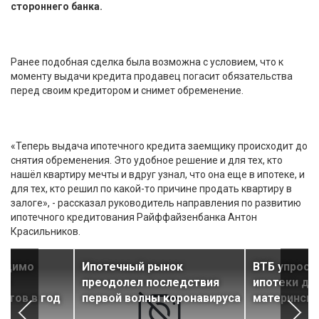
стороннего банка.
Ранее подобная сделка была возможна с условием, что к
моменту выдачи кредита продавец погасит обязательства
перед своим кредитором и снимет обременение.
«Теперь выдача ипотечного кредита заемщику происходит до
снятия обременения. Это удобное решение и для тех, кто
нашёл квартиру мечты и вдруг узнал, что она еще в ипотеке, и
для тех, кто решил по какой-то причине продать квартиру в
залоге», - рассказал руководитель направления по развитию
ипотечного кредитования Райффайзенбанка Антон
Красильников.
ходимо
Ипотечный рынок
ВТБ упрост
лн
преодолел последствия
ипотеки дл
итов в год
первой волны коронавируса
матерински