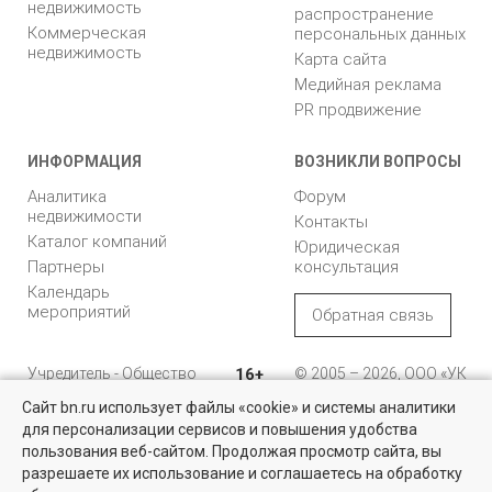
недвижимость
распространение
Коммерческая
персональных данных
недвижимость
Карта сайта
Медийная реклама
PR продвижение
ИНФОРМАЦИЯ
ВОЗНИКЛИ ВОПРОСЫ
Аналитика
Форум
недвижимости
Контакты
Каталог компаний
Юридическая
Партнеры
консультация
Календарь
мероприятий
Обратная связь
Учредитель - Общество
16+
© 2005 – 2026, ООО «УК
с ограниченной
«БН»
Сайт bn.ru использует файлы «cookie» и системы аналитики
ответственностью
"Управляющая
196105, Санкт-
для персонализации сервисов и повышения удобства
компания "Бюллетень
Петербург, пр. Юрия
пользования веб-сайтом. Продолжая просмотр сайта, вы
недвижимости"
Гагарина, 1
разрешаете их использование и соглашаетесь на обработку