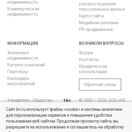
недвижимость
распространение
Коммерческая
персональных данных
недвижимость
Карта сайта
Медийная реклама
PR продвижение
ИНФОРМАЦИЯ
ВОЗНИКЛИ ВОПРОСЫ
Аналитика
Форум
недвижимости
Контакты
Каталог компаний
Юридическая
Партнеры
консультация
Календарь
мероприятий
Обратная связь
Учредитель - Общество
16+
© 2005 – 2026, ООО «УК
с ограниченной
«БН»
Сайт bn.ru использует файлы «cookie» и системы аналитики
ответственностью
"Управляющая
196105, Санкт-
для персонализации сервисов и повышения удобства
компания "Бюллетень
Петербург, пр. Юрия
пользования веб-сайтом. Продолжая просмотр сайта, вы
недвижимости"
Гагарина, 1
разрешаете их использование и соглашаетесь на обработку