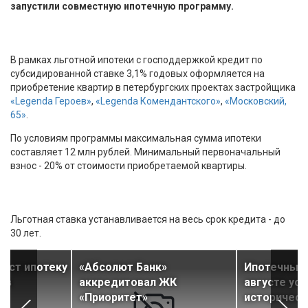
запустили совместную ипотечную программу.
В рамках льготной ипотеки с господдержкой кредит по
субсидированной ставке 3,1% годовых оформляется на
приобретение квартир в петербургских проектах застройщика
«Legenda Героев»
,
«Legenda Комендантского»
,
«Московский,
65»
.
По условиям программы максимальная сумма ипотеки
составляет 12 млн рублей. Минимальный первоначальный
взнос - 20% от стоимости приобретаемой квартиры.
Льготная ставка устанавливается на весь срок кредита - до
30 лет.
даст ипотеку
«Абсолют Банк»
Ипотечный 
 в
аккредитовал ЖК
августе ус
t
«Приоритет»
историческ