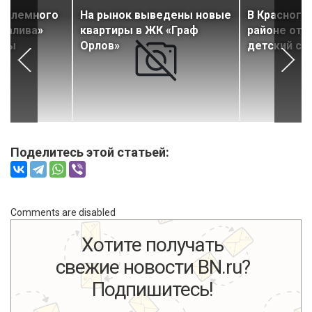
роблемного
На рынок выведены новые
В Красногв
Залива»
квартиры в ЖК «Граф
районе отк
ены
Орлов»
детский са
Поделитесь этой статьей:
Comments are disabled
Хотите получать
свежие новости BN.ru?
Подпишитесь!