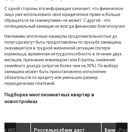
С одной стороны эта информация означает, что физическое
лицо уже использовало свое юридическое право и больше
обращаться за «каникулами» не может. С другой - что
потенциальный заемщик не всегда финансово благополучен.
Напомним, ипотечные каникулы продолжительностью до
полугода могут быть предоставлены по просьбе заемщика,
оказавшегося в трудной жизненной ситуации (потеря
кормильца, временная нетрудоспособность в течение двух
месяцев, признание инвалидом I или II группы, снижение
семейного дохода супругов более чем на 30%). По выбору
заемщика может быть приостановлено исполнение
обязательств по кредиту или уменьшен размер
периодических платежей.
Подборка многокомнатных квартир в
новостройках
вал ЖК
Россельхозбанк даст
Банк «Росс