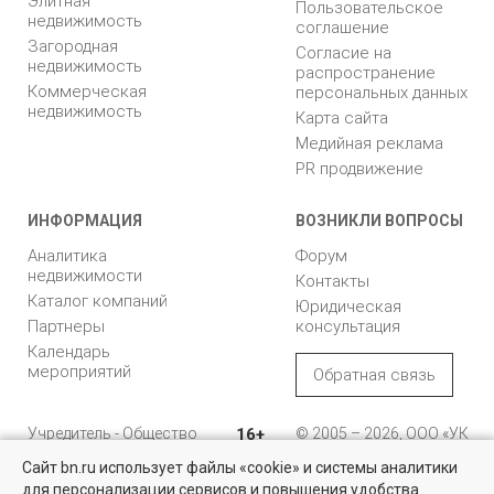
Элитная
Пользовательское
недвижимость
соглашение
Загородная
Согласие на
недвижимость
распространение
Коммерческая
персональных данных
недвижимость
Карта сайта
Медийная реклама
PR продвижение
ИНФОРМАЦИЯ
ВОЗНИКЛИ ВОПРОСЫ
Аналитика
Форум
недвижимости
Контакты
Каталог компаний
Юридическая
Партнеры
консультация
Календарь
мероприятий
Обратная связь
Учредитель - Общество
16+
© 2005 – 2026, ООО «УК
с ограниченной
«БН»
Сайт bn.ru использует файлы «cookie» и системы аналитики
ответственностью
"Управляющая
196105, Санкт-
для персонализации сервисов и повышения удобства