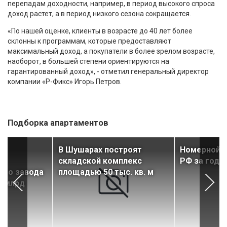
перепадам доходности, например, в период высокого спроса
доход растет, а в период низкого сезона сокращается.
«По нашей оценке, клиенты в возрасте до 40 лет более
склонны к программам, которые предоставляют
максимальный доход, а покупатели в более зрелом возрасте,
наоборот, в большей степени ориентируются на
гарантированный доход», - отметил генеральный директор
компании «Р-Фикс» Игорь Петров.
Подборка апартаментов
о
В Шушарах построят
Номерной ф
складской комплекс
РФ за год 
ого завода
площадью 50 тыс. кв. м
5 млрд