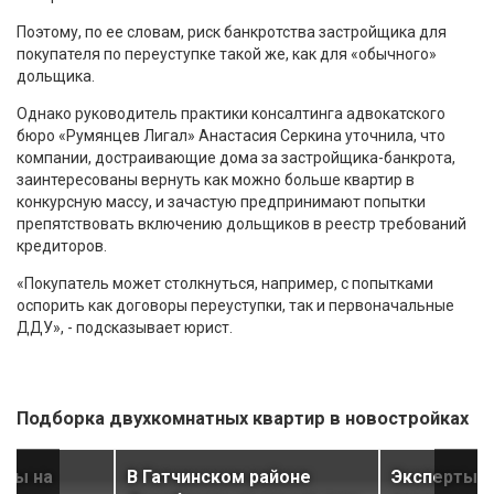
Поэтому, по ее словам, риск банкротства застройщика для
покупателя по переуступке такой же, как для «обычного»
дольщика.
Однако руководитель практики консалтинга адвокатского
бюро «Румянцев Лигал» Анастасия Серкина уточнила, что
компании, достраивающие дома за застройщика-банкрота,
заинтересованы вернуть как можно больше квартир в
конкурсную массу, и зачастую предпринимают попытки
препятствовать включению дольщиков в реестр требований
кредиторов.
«Покупатель может столкнуться, например, с попытками
оспорить как договоры переуступки, так и первоначальные
ДДУ», - подсказывает юрист.
Подборка двухкомнатных квартир в новостройках
иры на
В Гатчинском районе
Эксперты р