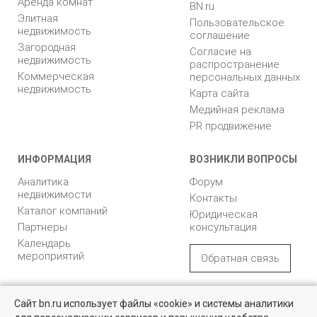
Аренда комнат
BN.ru
Элитная
Пользовательское
недвижимость
соглашение
Загородная
Согласие на
недвижимость
распространение
Коммерческая
персональных данных
недвижимость
Карта сайта
Медийная реклама
PR продвижение
ИНФОРМАЦИЯ
ВОЗНИКЛИ ВОПРОСЫ
Аналитика
Форум
недвижимости
Контакты
Каталог компаний
Юридическая
Партнеры
консультация
Календарь
мероприятий
Обратная связь
Учредитель - Общество
16+
© 2005 – 2026, ООО «УК
Сайт bn.ru использует файлы «cookie» и системы аналитики
с ограниченной
«БН»