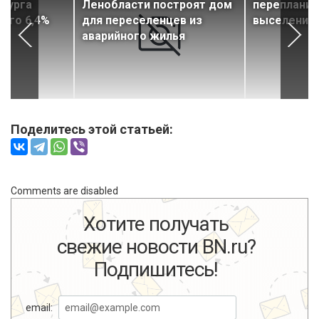
рбурга
Ленобласти построят дом
перепланир
его 6,4%
для переселенцев из
выселением
аварийного жилья
Поделитесь этой статьей:
Comments are disabled
Хотите получать
свежие новости BN.ru?
Подпишитесь!
email: