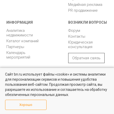
Медийная реклама
PR продвижение
ИНФОРМАЦИЯ
ВОЗНИКЛИ ВОПРОСЫ
Аналитика
Форум
недвижимости
Контакты
Каталог компаний
Юридическая
Партнеры
консультация
Календарь
мероприятий
Обратная связь
Учредитель - Общество
16+
© 2005 – 2026, ООО «УК
Сайт bn.ru использует файлы «cookie» и системы аналитики
с ограниченной
«БН»
для персонализации сервисов и повышения удобства
ответственностью
Найти квартиру - это просто!
"Управляющая
196105, Санкт-
пользования веб-сайтом. Продолжая просмотр сайта, вы
Выбирайте среди 14 тысяч проверенных вариантов на вторичом
компания "Бюллетень
Петербург, пр. Юрия
разрешаете их использование и соглашаетесь на обработку
рынке жилья на портале BN.ru
недвижимости"
Гагарина, 1
обезличенных персональных данных.
8 (812) 331-93-56
Посмотреть объявления
Хорошо
reklama@bn.ru