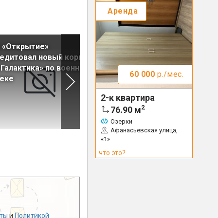
Аренда
 «Открытие»
Связь-Банк снижает
едитовал новый корпус
ипотечные ставки
Галактика» по военной
60 000
р./мес.
теке
2-к квартира
2
76.90
м
Озерки
Афанасьевская улица,
«1»
что это?
ты
и
Политикой