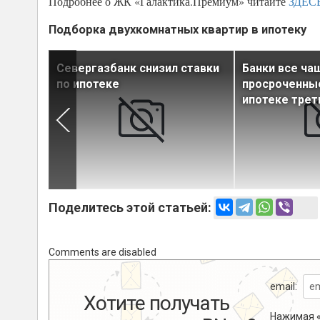
Подробнее о ЖК «Галактика.Премиум» читайте
ЗДЕС
Подборка двухкомнатных квартир в ипотеку
 получил
Севергазбанк снизил ставки
Банки все ча
ствии
по ипотеке
просроченные
ипотеке трет
Поделитесь этой статьей:
Comments are disabled
email:
Хотите получать
Нажимая «