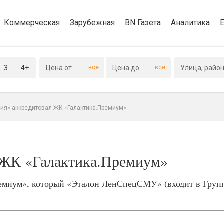
Коммерческая
Зарубежная
BN Газета
Аналитика
3
4+
всё
всё
сия» аккредитовал ЖК «Галактика.Премиум»
 ЖК «Галактика.Премиум»
емиум», который «Эталон ЛенСпецСМУ» (входит в Груп