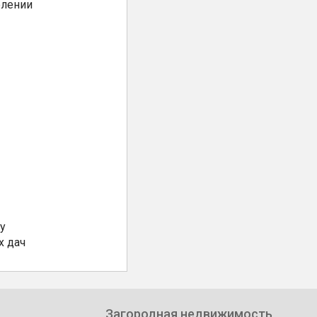
елении
у
х дач
Загородная недвижимость