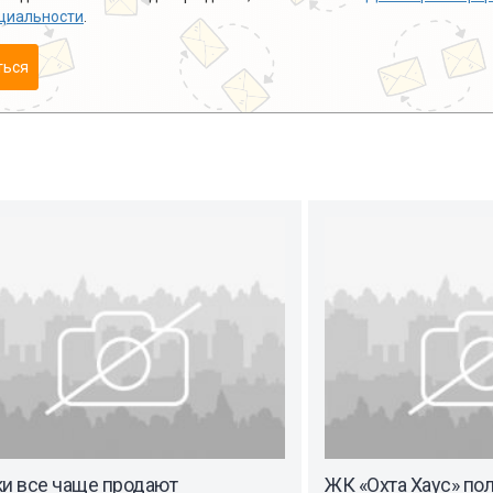
циальности
.
ться
ки все чаще продают
ЖК «Охта Хаус» по