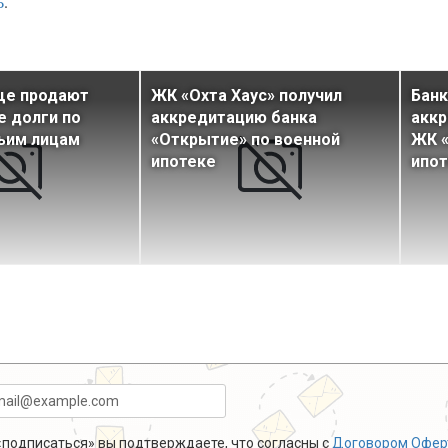
Ь
.
ще продают
ЖК «Охта Хаус» получил
Банк
 долги по
аккредитацию банка
аккр
ьим лицам
«Открытие» по военной
ЖК «
ипотеке
ипо
подписаться» вы подтверждаете, что согласны с
Договором Офер