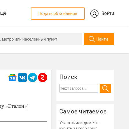
Ещё
Войти
Подать объявление
Найти
Поиск
пу «Эталон»)
Самое читаемое
Участок или дом: что
купить за городом?