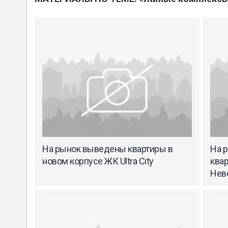
На рынок выведены квартиры в
На 
новом корпусе ЖК Ultra City
ква
Нев