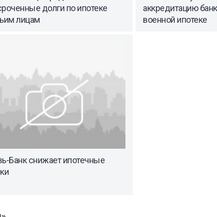
сроченные долги по ипотеке
аккредитацию банк
тьим лицам
военной ипотеке
зь-Банк снижает ипотечные
вки
ы»