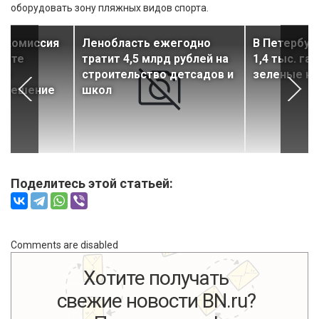
оборудовать зону пляжных видов спорта.
я комиссия
Ленобласть ежегодно
В Петербур
прете
тратит 4,5 млрд рублей на
1,4 тыс. га
ла
строительство детсадов и
зеленые н
е решение
школ
Поделитесь этой статьей:
Comments are disabled
Хотите получать
свежие новости BN.ru?