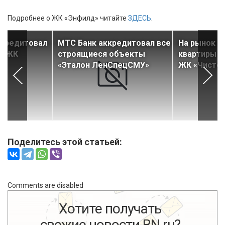
Подробнее о ЖК «Энфилд» читайте
ЗДЕСЬ
.
ккредитовал
МТС Банк аккредитовал все
На рынок 
ь ЖК
строящиеся объекты
квартиры в
«Эталон ЛенСпецСМУ»
ЖК «Чистое
Поделитесь этой статьей:
Comments are disabled
Хотите получать
свежие новости BN.ru?