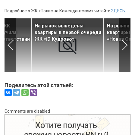
Подробнее о ЖК «Полис на Комендантском» читайте
ЗДЕСЬ
.
ь ЖК
На рынок выведены
На рынок 
олучила
квартиры в первой очереди
квартиры в
соответствии
ЖК «iD Кудрово»
«Новая Охт
Поделитесь этой статьей:
Comments are disabled
Хотите получать
свежие новости BN.ru?