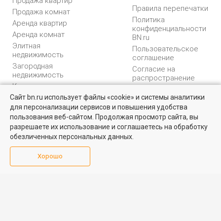
Продажа квартир
Правила перепечатки
Продажа комнат
Политика
Аренда квартир
конфиденциальности
Аренда комнат
BN.ru
Элитная
Пользовательское
недвижимость
соглашение
Загородная
Согласие на
недвижимость
распространение
Коммерческая
персональных данных
недвижимость
Сайт bn.ru использует файлы «cookie» и системы аналитики
Карта сайта
для персонализации сервисов и повышения удобства
Медийная реклама
пользования веб-сайтом. Продолжая просмотр сайта, вы
PR продвижение
разрешаете их использование и соглашаетесь на обработку
обезличенных персональных данных.
ИНФОРМАЦИЯ
ВОЗНИКЛИ ВОПРОСЫ
Хорошо
Аналитика
Форум
недвижимости
Контакты
Каталог компаний
Юридическая
Партнеры
консультация
Календарь
мероприятий
Обратная связь