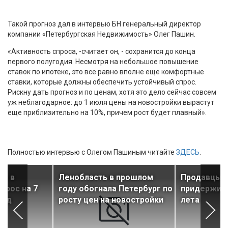
Такой прогноз дал в интервью БН генеральный директор
компании «Петербургская Недвижимость» Олег Пашин.
«Активность спроса, -считает он, - сохранится до конца
первого полугодия. Несмотря на небольшое повышение
ставок по ипотеке, это все равно вполне еще комфортные
ставки, которые должны обеспечить устойчивый спрос.
Рискну дать прогноз и по ценам, хотя это дело сейчас совсем
уж неблагодарное: до 1 июля цены на новостройки вырастут
еще приблизительно на 10%, причем рост будет плавный».
Полностью интервью с Олегом Пашиным читайте
ЗДЕСЬ
.
тр в
Ленобласть в прошлом
Продавцы н
ырос на 7
году обогнала Петербург по
придержива
год
росту цен на новостройки
лета