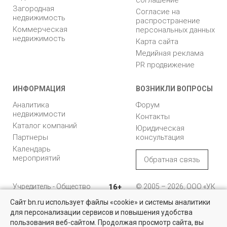
соглашение
Загородная
Согласие на
недвижимость
распространение
Коммерческая
персональных данных
недвижимость
Карта сайта
Медийная реклама
PR продвижение
ИНФОРМАЦИЯ
ВОЗНИКЛИ ВОПРОСЫ
Аналитика
Форум
недвижимости
Контакты
Каталог компаний
Юридическая
Партнеры
консультация
Календарь
мероприятий
Обратная связь
Учредитель - Общество
16+
© 2005 – 2026, ООО «УК
с ограниченной
«БН»
Сайт bn.ru использует файлы «cookie» и системы аналитики
ответственностью
"Управляющая
196105, Санкт-
для персонализации сервисов и повышения удобства
Найти квартиру - это просто!
компания "Бюллетень
Петербург, пр. Юрия
пользования веб-сайтом. Продолжая просмотр сайта, вы